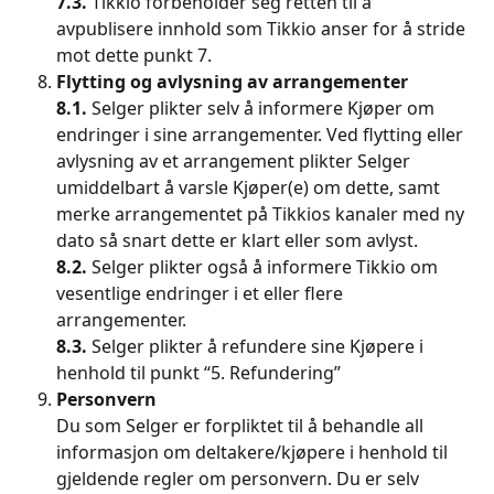
7.3.
 Tikkio forbeholder seg retten til å 
avpublisere innhold som Tikkio anser for å stride 
mot dette punkt 7.
Flytting og avlysning av arrangementer
8.1.
 Selger plikter selv å informere Kjøper om 
endringer i sine arrangementer. Ved flytting eller 
avlysning av et arrangement plikter Selger 
umiddelbart å varsle Kjøper(e) om dette, samt 
merke arrangementet på Tikkios kanaler med ny 
dato så snart dette er klart eller som avlyst.
8.2.
 Selger plikter også å informere Tikkio om 
vesentlige endringer i et eller flere 
arrangementer.
8.3.
 Selger plikter å refundere sine Kjøpere i 
henhold til punkt “5. Refundering”
Personvern
Du som Selger er forpliktet til å behandle all 
informasjon om deltakere/kjøpere i henhold til 
gjeldende regler om personvern. Du er selv 