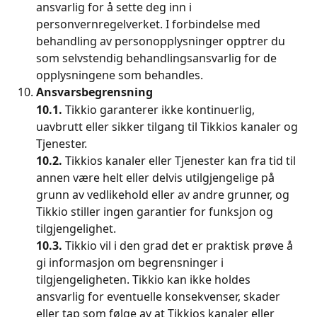
ansvarlig for å sette deg inn i 
personvernregelverket. I forbindelse med 
behandling av personopplysninger opptrer du 
som selvstendig behandlingsansvarlig for de 
opplysningene som behandles.
Ansvarsbegrensning
10.1.
 Tikkio garanterer ikke kontinuerlig, 
uavbrutt eller sikker tilgang til Tikkios kanaler og 
Tjenester. 
10.2.
 Tikkios kanaler eller Tjenester kan fra tid til 
annen være helt eller delvis utilgjengelige på 
grunn av vedlikehold eller av andre grunner, og 
Tikkio stiller ingen garantier for funksjon og 
tilgjengelighet. 
10.3.
 Tikkio vil i den grad det er praktisk prøve å 
gi informasjon om begrensninger i 
tilgjengeligheten. Tikkio kan ikke holdes 
ansvarlig for eventuelle konsekvenser, skader 
eller tap som følge av at Tikkios kanaler eller 