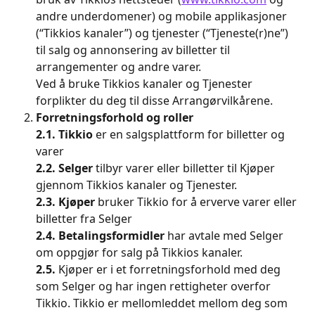
andre underdomener) og mobile applikasjoner 
(“Tikkios kanaler”) og tjenester (“Tjeneste(r)ne”) 
til salg og annonsering av billetter til 
arrangementer og andre varer. 
Ved å bruke Tikkios kanaler og Tjenester 
forplikter du deg til disse Arrangørvilkårene. 
Forretningsforhold og roller
2.1. Tikkio 
er en salgsplattform for billetter og 
varer
2.2. Selger
 tilbyr varer eller billetter til Kjøper 
gjennom Tikkios kanaler og Tjenester.
2.3. Kjøper
 bruker Tikkio for å erverve varer eller 
billetter fra Selger
2.4. Betalingsformidler
 har avtale med Selger 
om oppgjør for salg på Tikkios kanaler. 
2.5.
 Kjøper er i et forretningsforhold med deg 
som Selger og har ingen rettigheter overfor 
Tikkio. Tikkio er mellomleddet mellom deg som 