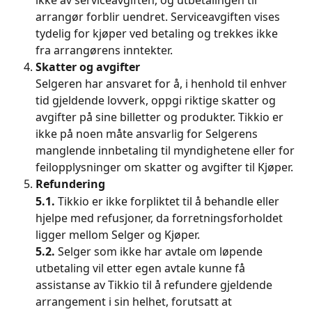
arrangør forblir uendret. Serviceavgiften vises 
tydelig for kjøper ved betaling og trekkes ikke 
fra arrangørens inntekter.
Skatter og avgifter
Selgeren har ansvaret for å, i henhold til enhver 
tid gjeldende lovverk, oppgi riktige skatter og 
avgifter på sine billetter og produkter. Tikkio er 
ikke på noen måte ansvarlig for Selgerens 
manglende innbetaling til myndighetene eller for 
feilopplysninger om skatter og avgifter til Kjøper.
Refundering
5.1.
 Tikkio er ikke forpliktet til å behandle eller 
hjelpe med refusjoner, da forretningsforholdet 
ligger mellom Selger og Kjøper. 
5.2.
 Selger som ikke har avtale om løpende 
utbetaling vil etter egen avtale kunne få 
assistanse av Tikkio til å refundere gjeldende 
arrangement i sin helhet, forutsatt at 