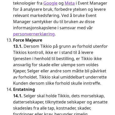
teknologier fra 
Google
 og 
Meta
 i Event Manager 
for å analysere bruk, forbedre ytelsen og levere 
relevant markedsføring. Ved å bruke Event 
Manager samtykker du til bruken av disse 
informasjonskapslene i samsvar med vår 
personvernerklæring
.
Force Majeure 
13.1.
 Dersom Tikkio på grunn av forhold utenfor 
Tikkios kontroll, ikke er i stand til å levere 
tjenesten i henhold til bestilling, er Tikkio ikke 
ansvarlig for skade eller ulempe som voldes 
Kjøper, Selger eller andre som måtte bli påvirket 
av forholdet. Tikkio skal umiddelbart underrette 
Kunden dersom slike forhold skulle inntreffe.
Erstatning 
14.1.
 Selger skal holde Tikkio, dets morselskap, 
datterselskaper, tilknyttede selskaper og ansatte 
skadesløs fra alle tap, kostnader, skader, 
fordringer eller krav, herunder rimelig 