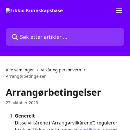
Gå til hovedinnhold
Søk etter artikler ...
Alle samlinger
Vilkår og personvern
Arrangørbetingelser
Arrangørbetingelser
27. oktober 2025
Generelt
Disse vilkårene (“Arrangørvilkårene”) regulerer 
bruk av Tikkios nettsteder (
www.tikkio.com
 og 