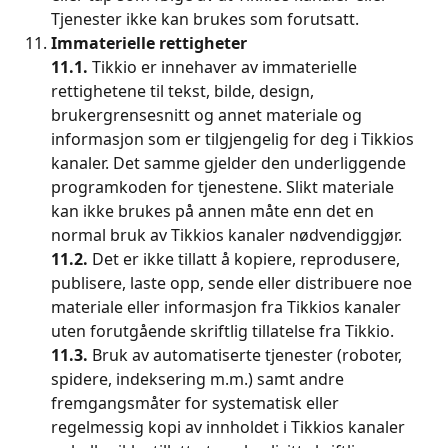
Tjenester ikke kan brukes som forutsatt.
Immaterielle rettigheter
11.1.
 Tikkio er innehaver av immaterielle 
rettighetene til tekst, bilde, design, 
brukergrensesnitt og annet materiale og 
informasjon som er tilgjengelig for deg i Tikkios 
kanaler. Det samme gjelder den underliggende 
programkoden for tjenestene. Slikt materiale 
kan ikke brukes på annen måte enn det en 
normal bruk av Tikkios kanaler nødvendiggjør. 
11.2.
 Det er ikke tillatt å kopiere, reprodusere, 
publisere, laste opp, sende eller distribuere noe 
materiale eller informasjon fra Tikkios kanaler 
uten forutgående skriftlig tillatelse fra Tikkio. 
11.3.
 Bruk av automatiserte tjenester (roboter, 
spidere, indeksering m.m.) samt andre 
fremgangsmåter for systematisk eller 
regelmessig kopi av innholdet i Tikkios kanaler 